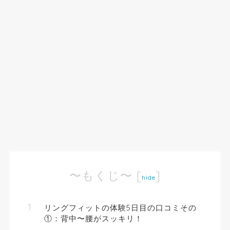
〜もくじ〜
[
]
hide
リングフィットの体験5日目の口コミその
①：背中〜腰がスッキリ！