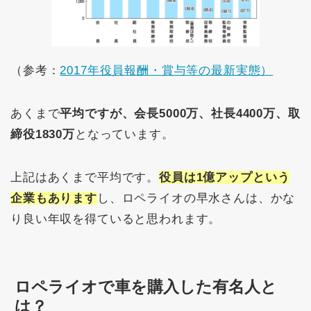
（参考：
2017年役員報酬・賞与等の最新実態）
あくまで
平均ですが、会長5000万、社長4400万、取
締役1830万
となっています。
上記はあくまで平均です。
役員は
1億アップ
という
企業もあります
し、ロペライオの早水さんは、かな
り良い年収を得ていると思われます。
ロペライオで車を購入した有名人と
は？