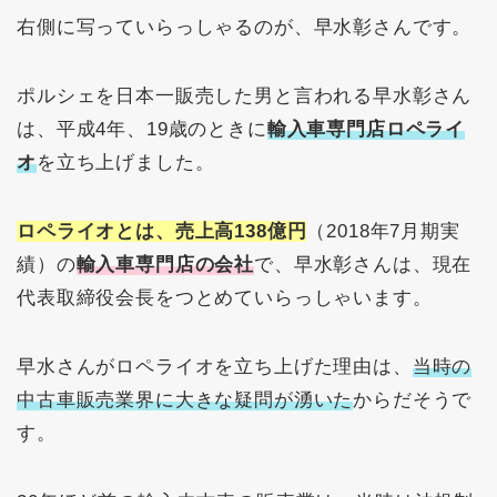
右側に写っていらっしゃるのが、早水彰さんです。
ポルシェを日本一販売した男と言われる早水彰さん
は、平成4年、19歳のときに
輸入車専門店ロペライ
オ
を立ち上げました。
ロペライオとは、売上高138億円
（2018年7月期実
績）の
輸入車専門店の会社
で、早水彰さんは、現在
代表取締役会長をつとめていらっしゃいます。
早水さんがロペライオを立ち上げた理由は、
当時の
中古車販売業界に大きな疑問が湧いた
からだそうで
す。