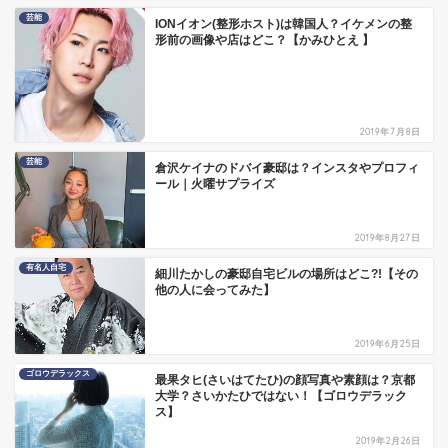
芸能
IONイオン(整形ホスト)は韓国人？イケメンの整
形前の画像や店はどこ？【かみひとえ 】
2019年7月8日
芸能
倉沢ケイナのドバイ豪邸は？インスタやプロフィ
ール｜火曜サプライズ
2019年8月27日
有名人自宅
細川たかしの豪邸自宅ビルの場所はどこ?!【その
他の人に会ってみた】
2019年6月25日
ゴロウデラックス
最果タヒ(さいはてたひ)の顔写真や素顔は？京都
大学？さいかたひではない！【ゴロウデラック
ス】
2019年2月26日