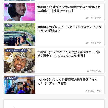
天才
渡部ゆう(天才発明少女)の両親や姉は？愛媛の美
人3姉妹！【沸騰ワード10】
2019年6月28日
芸能
太田ゆかのプロフィールやインスタは？アフリカ
に行った理由は？
2019年8月23日
マツコの知らない世界
中島洋二(サンバ)のインスタは？筋肉やハーフ疑
惑を調査！【マツコの知らない世界】
2019年7月2日
美容のこと
マルセラ(ハリウッド美容家)の最新美容術まと
め！【レディース有吉】
2019年7月23日