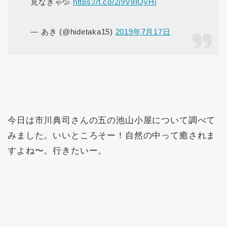
見なきゃ💦
https://t.co/2j9V8IQvHi
— あき (@hidetaka15)
2019年7月17日
今日は市川典司さんの五の池山小屋について調べて
みました。いいところそー！自然の中って癒されま
すよね〜。行きたいー。