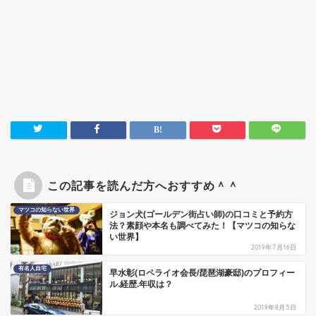
この記事を読んだ方へおすすめ＾＾
マツコの知らない世界
ジョン犬(ゴールデン街占い師)の口コミと予約方
法？素顔や本名も調べてみた！【マツコの知らな
い世界】
2019年7月16日
有名人自宅
早水彰(ロペライオ会長/琵琶湖豪邸)のプロフィー
ル.経歴.年収は？
2019年8月5日